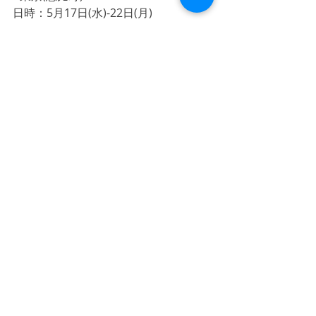
日時：5月17日(水)-22日(月)
場所：
アメリカ橋ギャラリー
 (ABG)
時間：11:00-19:00(最終日は17:00まで)
オープニングパーティーは詳細が決ま
り次第アナウンスいたします！
全員が久しぶりの展示でソワソワして
いるため、
ぜひお越しいただき少しでも盛り上が
る展示にしていただけたら泣いて喜び
ます！
どうぞよろしくお願いいたします！！