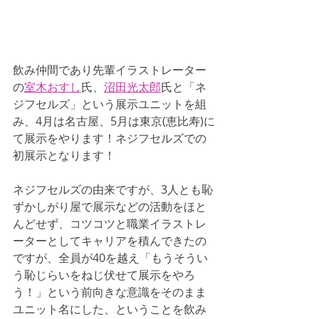
飲み仲間であり先輩イラストレーター
の
室木おすし
氏、
沼田光太郎
氏と「ネ
ジフセルズ」という展示ユニットを組
み、4月は名古屋、5月は東京(恵比寿)に
て展示をやります！ネジフセルズでの
初展示となります！
ネジフセルズの由来ですが、3人とも恥
ずかしがり屋で展示などの活動をほと
んどせず、コツコツと職業イラストレ
ーターとしてキャリアを積んできたの
ですが、全員が40を越え「もうそうい
う恥じらいをねじ伏せて展示をやろ
う！」という前向きな意識をそのまま
ユニット名にした、ということを飲み