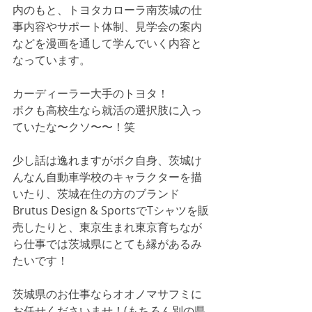
内のもと、トヨタカローラ南茨城の仕
事内容やサポート体制、見学会の案内
などを漫画を通して学んでいく内容と
なっています。
カーディーラー大手のトヨタ！
ボクも高校生なら就活の選択肢に入っ
ていたな〜クソ〜〜！笑
少し話は逸れますがボク自身、茨城け
んなん自動車学校のキャラクターを描
いたり、茨城在住の方のブランド
Brutus Design & SportsでTシャツを販
売したりと、東京生まれ東京育ちなが
ら仕事では茨城県にとても縁があるみ
たいです！
茨城県のお仕事ならオオノマサフミに
お任せくださいませ！(もちろん別の県